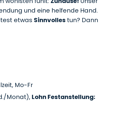
m wohlsten fühlt:
Zuhause!
Unser
uwendung und eine helfende Hand.
htest etwas
Sinnvolles
tun? Dann
zeit, Mo-Fr
d./Monat),
Lohn Festanstellung: