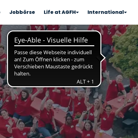
e
Jobbörse
Life at AGFH
International