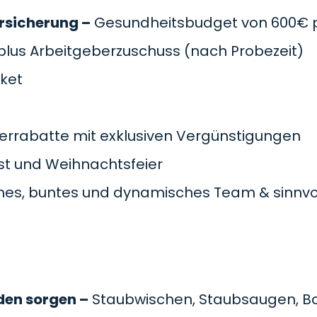
rsicherung –
Gesundheitsbudget von 600€ pr
plus Arbeitgeberzuschuss
(nach Probezeit)
cket
errabatte mit exklusiven Vergünstigungen
t und Weihnachtsfeier
es, buntes und dynamisches Team & sinnvol
den sorgen –
Staubwischen, Staubsaugen, B