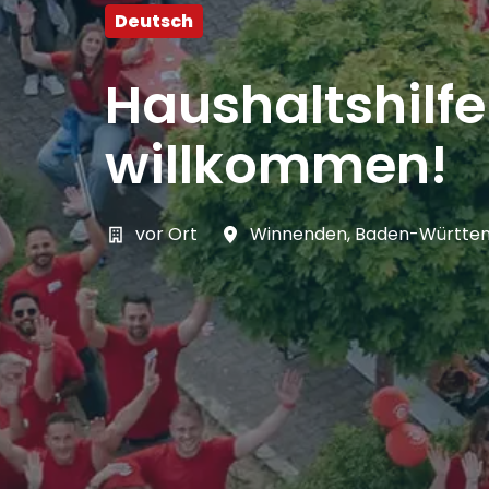
Deutsch
Haushaltshilf
willkommen!
vor Ort
Winnenden
,
Baden-Württe