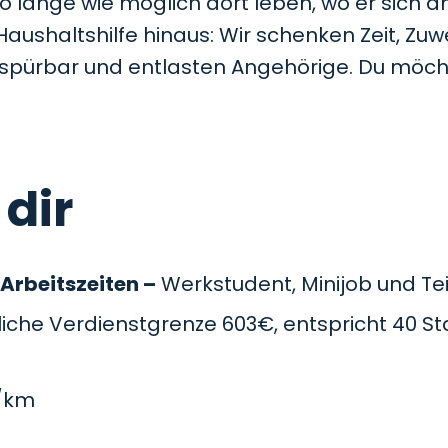
so lange wie möglich dort leben, wo er sich a
Haushaltshilfe hinaus: Wir schenken Zeit, Z
t spürbar und entlasten Angehörige. Du möc
 dir
 Arbeitszeiten –
Werkstudent, Minijob und Teil
che Verdienstgrenze 603€, entspricht 40 St
/km