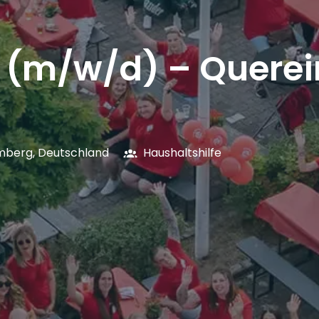
e (m/w/d) – Querei
mberg
,
Deutschland
Haushaltshilfe