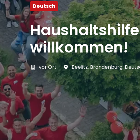
Deutsch
Haushaltshilf
willkommen!
vor Ort
Beelitz
,
Brandenburg
,
Deuts