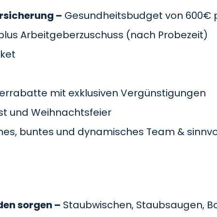
rsicherung –
Gesundheitsbudget von 600€ pr
plus Arbeitgeberzuschuss
(nach Probezeit)
cket
errabatte mit exklusiven Vergünstigungen
t und Weihnachtsfeier
es, buntes und dynamisches Team & sinnvol
den sorgen –
Staubwischen, Staubsaugen, B