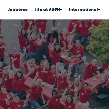
e
Jobbörse
Life at AGFH
International