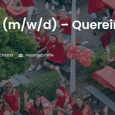
e (m/w/d) – Querei
chland
Haushaltshilfe