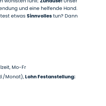
m wohlsten fühlt:
Zuhause!
Unser
uwendung und eine helfende Hand.
htest etwas
Sinnvolles
tun? Dann
zeit, Mo-Fr
d./Monat),
Lohn Festanstellung: