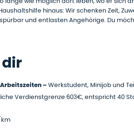
so lange wie möglich dort leben, wo er sich a
Haushaltshilfe hinaus: Wir schenken Zeit, Z
t spürbar und entlasten Angehörige. Du möc
 dir
 Arbeitszeiten –
Werkstudent, Minijob und Teil
che Verdienstgrenze 603€, entspricht 40 St
/km