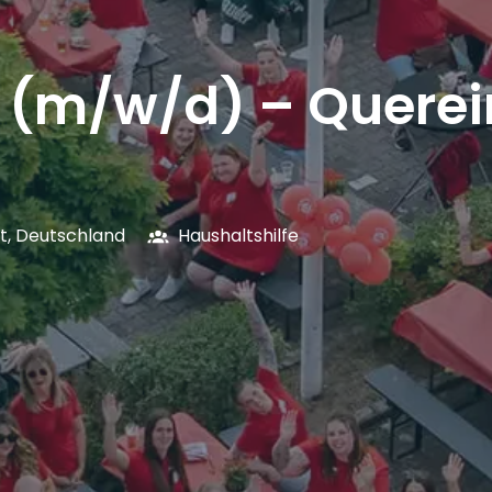
e (m/w/d) – Querei
t
,
Deutschland
Haushaltshilfe