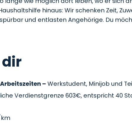
so lange wie möglich dort leben, wo er sich a
Haushaltshilfe hinaus: Wir schenken Zeit, Z
t spürbar und entlasten Angehörige. Du möc
 dir
 Arbeitszeiten –
Werkstudent, Minijob und Teil
che Verdienstgrenze 603€, entspricht 40 St
/km