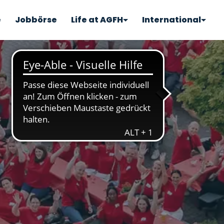
e
Jobbörse
Life at AGFH
International