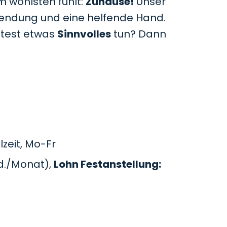
m wohlsten fühlt:
Zuhause!
Unser
uwendung und eine helfende Hand.
htest etwas
Sinnvolles
tun? Dann
zeit, Mo-Fr
d./Monat),
Lohn Festanstellung: