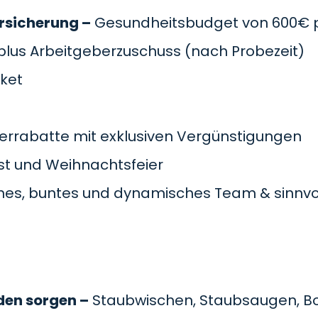
rsicherung –
Gesundheitsbudget von 600€ pr
plus Arbeitgeberzuschuss
(nach Probezeit)
cket
errabatte mit exklusiven Vergünstigungen
t und Weihnachtsfeier
es, buntes und dynamisches Team & sinnvol
den sorgen –
Staubwischen, Staubsaugen, B