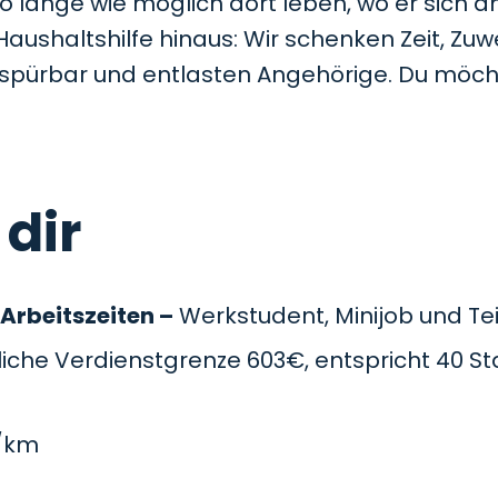
so lange wie möglich dort leben, wo er sich a
Haushaltshilfe hinaus: Wir schenken Zeit, Z
t spürbar und entlasten Angehörige. Du möc
 dir
 Arbeitszeiten –
Werkstudent, Minijob und Teil
che Verdienstgrenze 603€, entspricht 40 St
/km