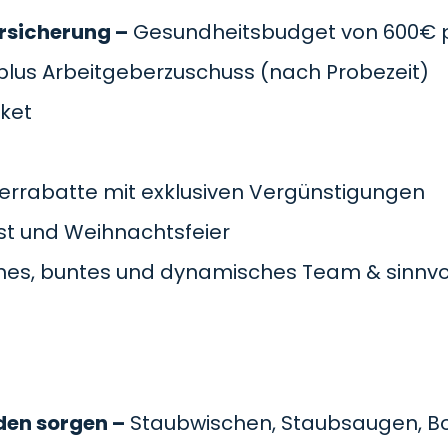
rsicherung –
Gesundheitsbudget von 600€ pr
plus Arbeitgeberzuschuss
(nach Probezeit)
cket
errabatte mit exklusiven Vergünstigungen
t und Weihnachtsfeier
es, buntes und dynamisches Team & sinnvol
den sorgen –
Staubwischen, Staubsaugen, B