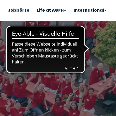
e
Jobbörse
Life at AGFH
International