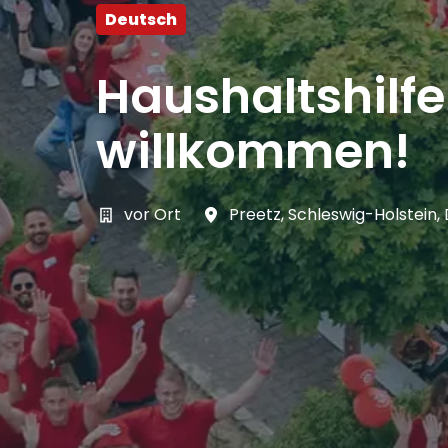
Deutsch
Haushaltshilf
willkommen!
vor Ort
Preetz
,
Schleswig-Holstein
,