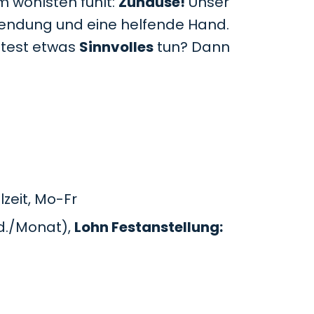
m wohlsten fühlt:
Zuhause!
Unser
uwendung und eine helfende Hand.
htest etwas
Sinnvolles
tun? Dann
zeit, Mo-Fr
d./Monat),
Lohn Festanstellung: