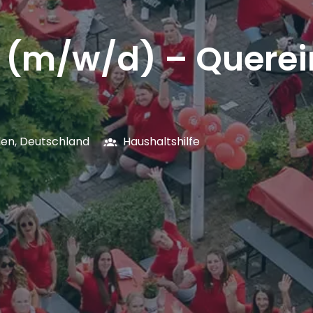
e (m/w/d) – Querei
len
,
Deutschland
Haushaltshilfe