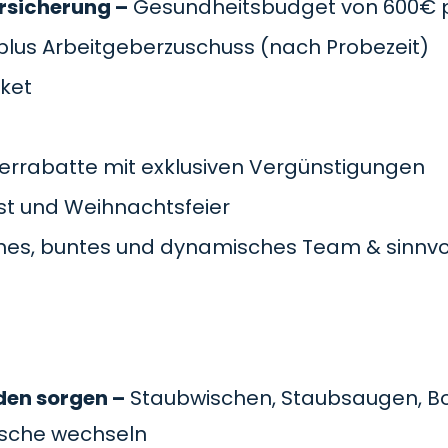
rsicherung –
Gesundheitsbudget von 600€ pr
plus Arbeitgeberzuschuss
(nach Probezeit)
cket
errabatte mit exklusiven Vergünstigungen
t und Weihnachtsfeier
es, buntes und dynamisches Team & sinnvol
den sorgen –
Staubwischen, Staubsaugen, B
äsche wechseln