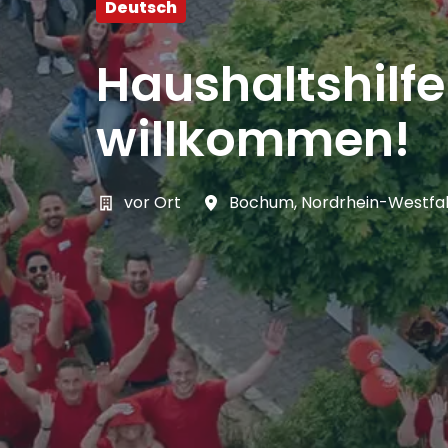
Deutsch
Haushaltshilf
willkommen!
vor Ort
Bochum
,
Nordrhein-Westfa