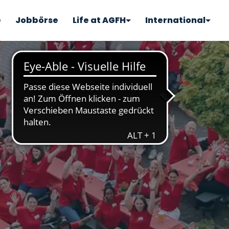
e
Jobbörse
Life at AGFH
International