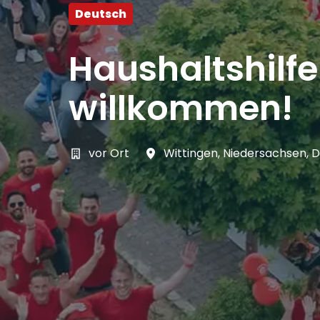
Deutsch
Haushaltshilf
willkommen!
vor Ort
Wittingen
,
Niedersachsen
,
D