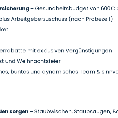
rsicherung –
Gesundheitsbudget von 600€ pr
plus Arbeitgeberzuschuss
(nach Probezeit)
cket
errabatte mit exklusiven Vergünstigungen
t und Weihnachtsfeier
es, buntes und dynamisches Team & sinnvol
den sorgen –
Staubwischen, Staubsaugen, B