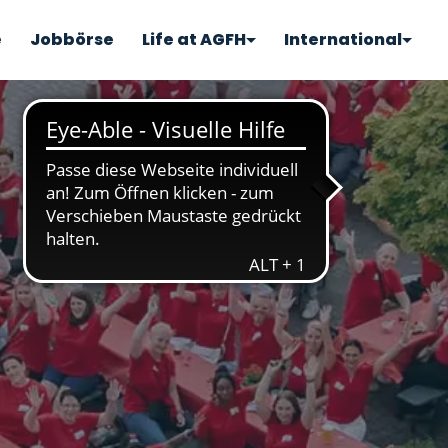
e
Jobbörse
Life at AGFH
International