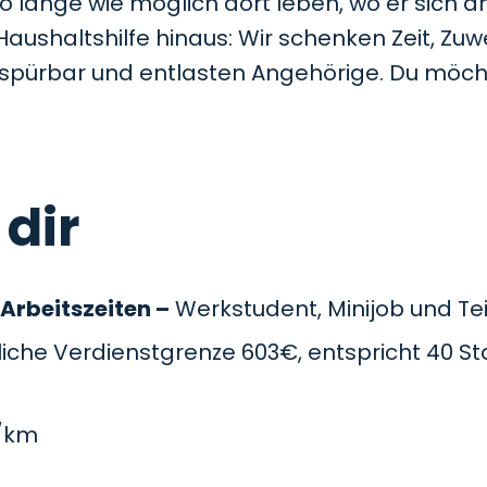
so lange wie möglich dort leben, wo er sich a
Haushaltshilfe hinaus: Wir schenken Zeit, Z
t spürbar und entlasten Angehörige. Du möc
 dir
 Arbeitszeiten –
Werkstudent, Minijob und Teil
che Verdienstgrenze 603€, entspricht 40 St
/km