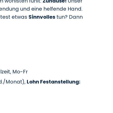
m wohlsten fühlt:
Zuhause!
Unser
uwendung und eine helfende Hand.
htest etwas
Sinnvolles
tun? Dann
zeit, Mo-Fr
d./Monat),
Lohn Festanstellung: