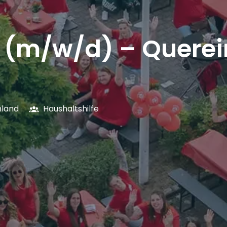
e (m/w/d) – Querei
hland
Haushaltshilfe