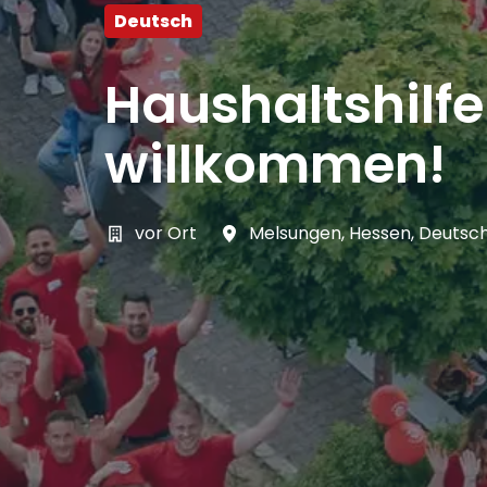
Deutsch
Haushaltshilf
willkommen!
vor Ort
Melsungen
,
Hessen
,
Deutsc