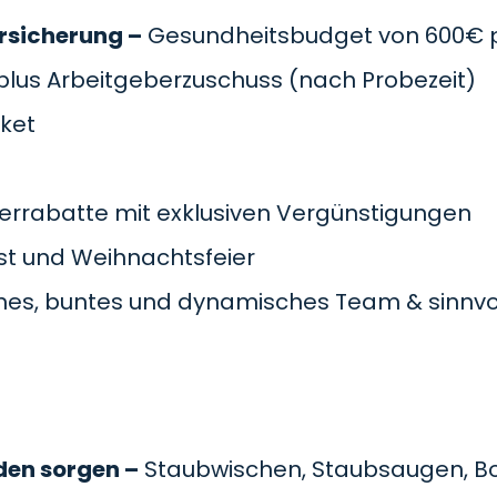
rsicherung –
Gesundheitsbudget von 600€ pr
plus Arbeitgeberzuschuss
(nach Probezeit)
cket
errabatte mit exklusiven Vergünstigungen
t und Weihnachtsfeier
es, buntes und dynamisches Team & sinnvol
den sorgen –
Staubwischen, Staubsaugen, B