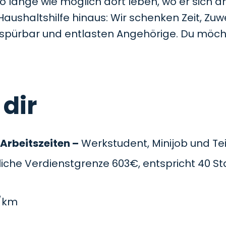
so lange wie möglich dort leben, wo er sich a
Haushaltshilfe hinaus: Wir schenken Zeit, Z
t spürbar und entlasten Angehörige. Du möc
 dir
 Arbeitszeiten –
Werkstudent, Minijob und Teil
che Verdienstgrenze 603€, entspricht 40 St
/km