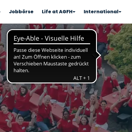
e
Jobbörse
Life at AGFH
International