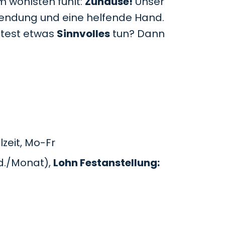
m wohlsten fühlt:
Zuhause!
Unser
uwendung und eine helfende Hand.
htest etwas
Sinnvolles
tun? Dann
zeit, Mo-Fr
d./Monat),
Lohn Festanstellung: