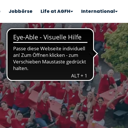
e
Jobbörse
Life at AGFH
International