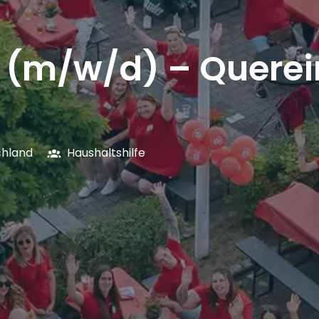
e (m/w/d) – Querei
chland
Haushaltshilfe