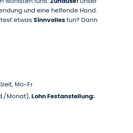
m wohlsten fühlt:
Zuhause!
Unser
uwendung und eine helfende Hand.
htest etwas
Sinnvolles
tun? Dann
zeit, Mo-Fr
d./Monat),
Lohn Festanstellung: