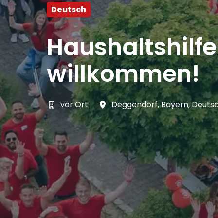
Deutsch
Haushaltshilf
willkommen!
vor Ort
Deggendorf
,
Bayern
,
Deuts