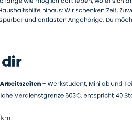
so lange wie möglich dort leben, wo er sich a
Haushaltshilfe hinaus: Wir schenken Zeit, Z
t spürbar und entlasten Angehörige. Du möc
 dir
 Arbeitszeiten –
Werkstudent, Minijob und Teil
che Verdienstgrenze 603€, entspricht 40 St
/km