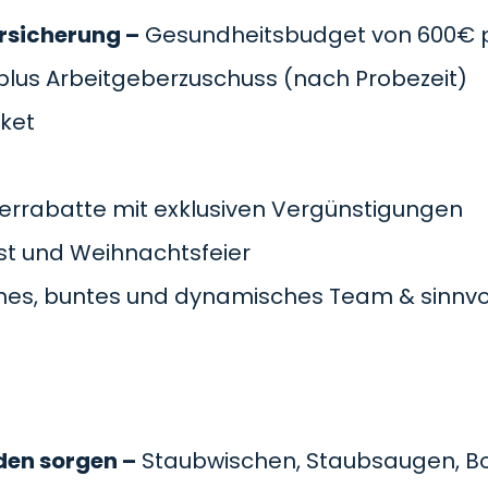
rsicherung –
Gesundheitsbudget von 600€ pr
plus Arbeitgeberzuschuss
(nach Probezeit)
cket
errabatte mit exklusiven Vergünstigungen
t und Weihnachtsfeier
es, buntes und dynamisches Team & sinnvol
den sorgen –
Staubwischen, Staubsaugen, B