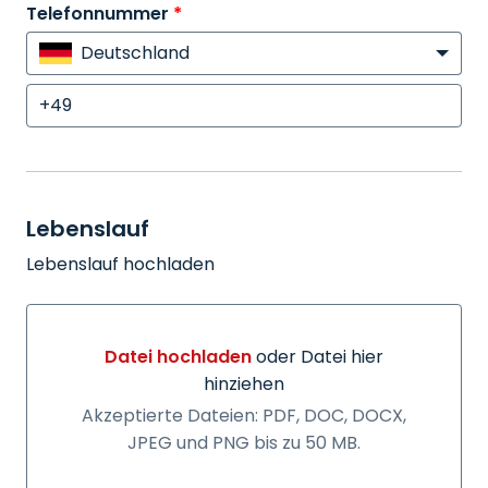
Telefonnummer
*
Deutschland
Lebenslauf
Lebenslauf hochladen
Datei hochladen
oder Datei hier
hinziehen
Datei hochladen oder Datei hier hinziehen
Akzeptierte Dateien: PDF, DOC, DOCX,
JPEG und PNG bis zu 50 MB.