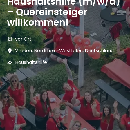
Haushaltshilfe (m/w/d)
– Quereinsteiger
willkommen!
vor Ort
Vreden
,
Nordrhein-Westfalen
,
Deutschland
Haushaltshilfe