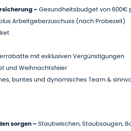
rsicherung –
Gesundheitsbudget von 600€ pr
plus Arbeitgeberzuschuss
(nach Probezeit)
cket
errabatte mit exklusiven Vergünstigungen
t und Weihnachtsfeier
es, buntes und dynamisches Team & sinnvol
den sorgen –
Staubwischen, Staubsaugen, B