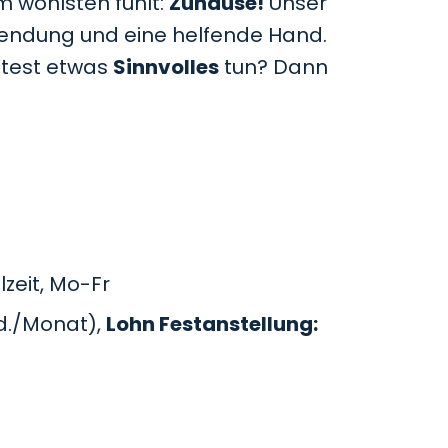
m wohlsten fühlt:
Zuhause!
Unser
uwendung und eine helfende Hand.
htest etwas
Sinnvolles
tun? Dann
zeit, Mo-Fr
d./Monat),
Lohn Festanstellung: