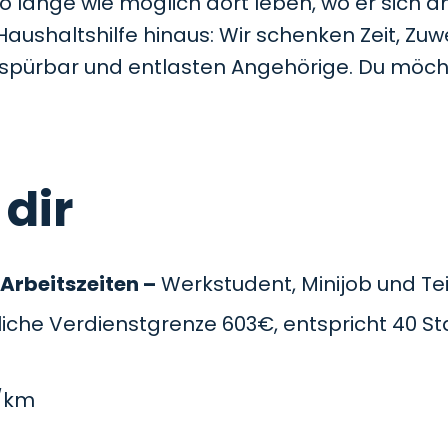
so lange wie möglich dort leben, wo er sich a
Haushaltshilfe hinaus: Wir schenken Zeit, Z
t spürbar und entlasten Angehörige. Du möc
 dir
 Arbeitszeiten –
Werkstudent, Minijob und Teil
che Verdienstgrenze 603€, entspricht 40 St
/km