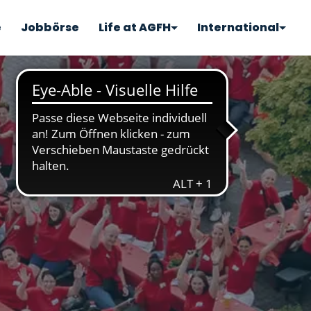
e
Jobbörse
Life at AGFH
International