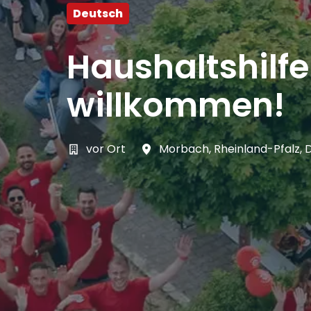
Deutsch
Haushaltshilf
willkommen!
vor Ort
Morbach
,
Rheinland-Pfalz
,