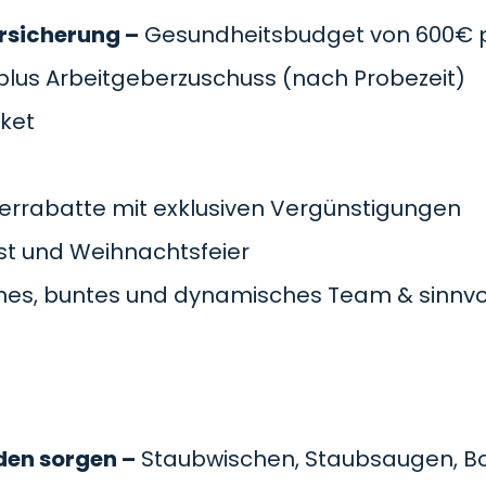
rsicherung –
Gesundheitsbudget von 600€ pr
plus Arbeitgeberzuschuss
(nach Probezeit)
cket
errabatte mit exklusiven Vergünstigungen
t und Weihnachtsfeier
es, buntes und dynamisches Team & sinnvol
den sorgen –
Staubwischen, Staubsaugen, B