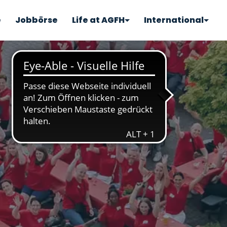
e
Jobbörse
Life at AGFH
International