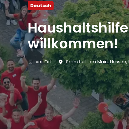
Deutsch
Haushaltshilf
willkommen!
vor Ort
Frankfurt am Main
,
Hessen
,