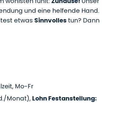
m wohlsten fühlt:
Zuhause!
Unser
uwendung und eine helfende Hand.
htest etwas
Sinnvolles
tun? Dann
zeit, Mo-Fr
d./Monat),
Lohn Festanstellung: