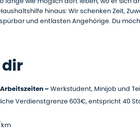
so lange wie möglich dort leben, wo er sich a
Haushaltshilfe hinaus: Wir schenken Zeit, Z
t spürbar und entlasten Angehörige. Du möc
 dir
 Arbeitszeiten –
Werkstudent, Minijob und Teil
che Verdienstgrenze 603€, entspricht 40 St
/km