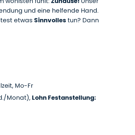
m wohlsten fühlt:
Zuhause!
Unser
uwendung und eine helfende Hand.
htest etwas
Sinnvolles
tun? Dann
zeit, Mo-Fr
d./Monat),
Lohn Festanstellung: