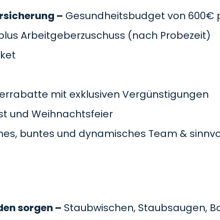
rsicherung –
Gesundheitsbudget von 600€ pr
plus Arbeitgeberzuschuss
(nach Probezeit)
cket
errabatte mit exklusiven Vergünstigungen
t und Weihnachtsfeier
es, buntes und dynamisches Team & sinnvol
den sorgen –
Staubwischen, Staubsaugen, B