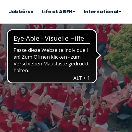
e
Jobbörse
Life at AGFH
International