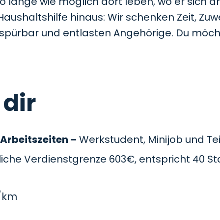
so lange wie möglich dort leben, wo er sich a
Haushaltshilfe hinaus: Wir schenken Zeit, Z
t spürbar und entlasten Angehörige. Du möc
 dir
 Arbeitszeiten –
Werkstudent, Minijob und Teil
che Verdienstgrenze 603€, entspricht 40 St
/km