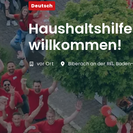
Deutsch
Haushaltshilf
willkommen!
vor Ort
Biberach an der Riß
,
Baden