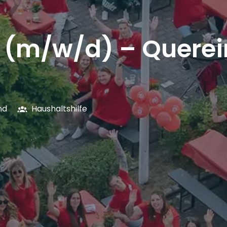
e (m/w/d) – Querei
nd
Haushaltshilfe