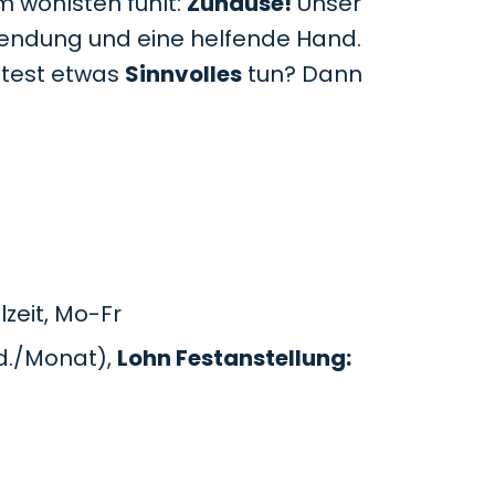
m wohlsten fühlt:
Zuhause!
Unser
uwendung und eine helfende Hand.
htest etwas
Sinnvolles
tun? Dann
zeit, Mo-Fr
d./Monat),
Lohn Festanstellung: