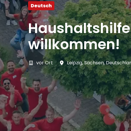
Deutsch
Haushaltshilf
willkommen!
vor Ort
Leipzig
,
Sachsen
,
Deutschla