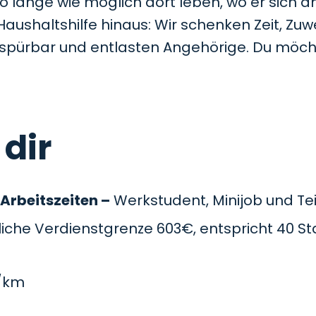
so lange wie möglich dort leben, wo er sich a
Haushaltshilfe hinaus: Wir schenken Zeit, Z
t spürbar und entlasten Angehörige. Du möc
 dir
 Arbeitszeiten –
Werkstudent, Minijob und Teil
che Verdienstgrenze 603€, entspricht 40 St
/km