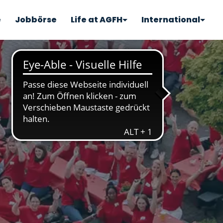
e
Jobbörse
Life at AGFH
International