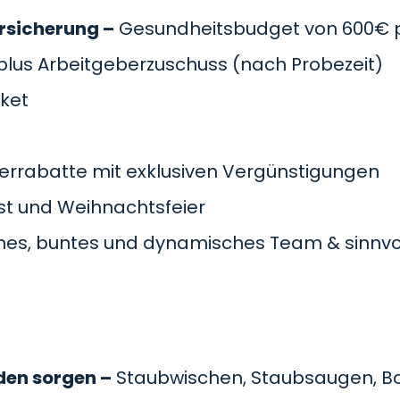
rsicherung –
Gesundheitsbudget von 600€ pr
plus Arbeitgeberzuschuss
(nach Probezeit)
cket
errabatte mit exklusiven Vergünstigungen
t und Weihnachtsfeier
es, buntes und dynamisches Team & sinnvol
den sorgen –
Staubwischen, Staubsaugen, B