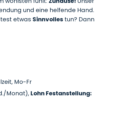
m wohlsten fühlt:
Zuhause!
Unser
uwendung und eine helfende Hand.
htest etwas
Sinnvolles
tun? Dann
zeit, Mo-Fr
d./Monat),
Lohn Festanstellung: