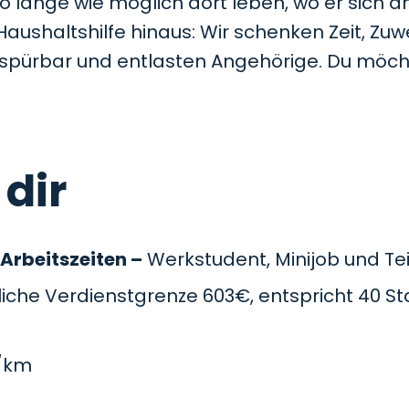
so lange wie möglich dort leben, wo er sich a
Haushaltshilfe hinaus: Wir schenken Zeit, Z
t spürbar und entlasten Angehörige. Du möc
 dir
 Arbeitszeiten –
Werkstudent, Minijob und Teil
che Verdienstgrenze 603€, entspricht 40 St
/km