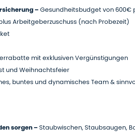
rsicherung –
Gesundheitsbudget von 600€ pr
plus Arbeitgeberzuschuss
(nach Probezeit)
cket
errabatte mit exklusiven Vergünstigungen
t und Weihnachtsfeier
es, buntes und dynamisches Team & sinnvol
den sorgen –
Staubwischen, Staubsaugen, B