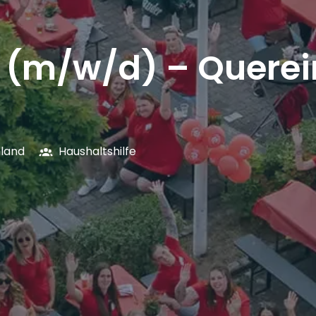
e (m/w/d) – Querei
land
Haushaltshilfe