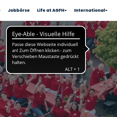
e
Jobbörse
Life at AGFH
International