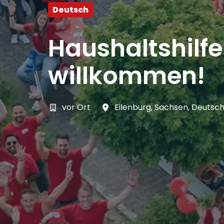
Deutsch
Haushaltshilf
willkommen!
vor Ort
Eilenburg
,
Sachsen
,
Deutsch