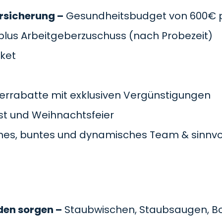
rsicherung –
Gesundheitsbudget von 600€ pr
plus Arbeitgeberzuschuss
(nach Probezeit)
cket
errabatte mit exklusiven Vergünstigungen
t und Weihnachtsfeier
es, buntes und dynamisches Team & sinnvol
den sorgen –
Staubwischen, Staubsaugen, B