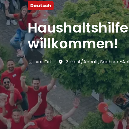
Deutsch
Haushaltshilf
willkommen!
vor Ort
Zerbst/Anhalt
,
Sachsen-An