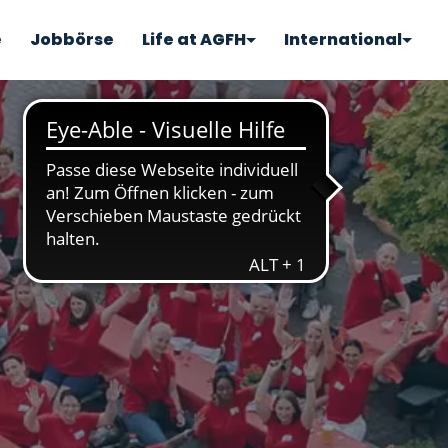
e
Jobbörse
Life at AGFH
International