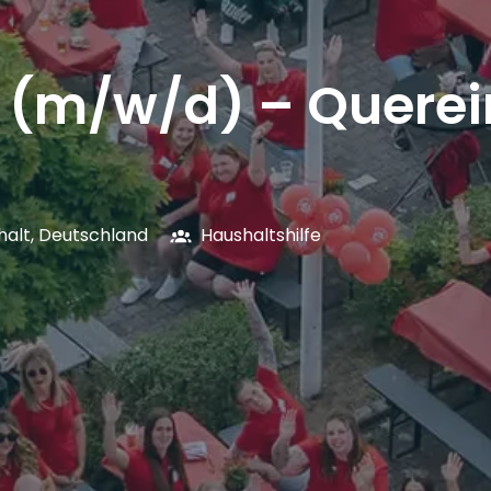
e (m/w/d) – Querei
halt
,
Deutschland
Haushaltshilfe