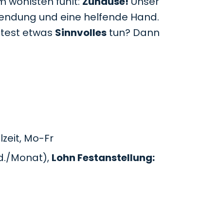
m wohlsten fühlt:
Zuhause!
Unser
uwendung und eine helfende Hand.
htest etwas
Sinnvolles
tun? Dann
zeit, Mo-Fr
d./Monat),
Lohn Festanstellung: