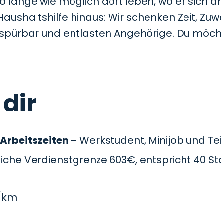
so lange wie möglich dort leben, wo er sich a
Haushaltshilfe hinaus: Wir schenken Zeit, Z
t spürbar und entlasten Angehörige. Du möc
 dir
 Arbeitszeiten –
Werkstudent, Minijob und Teil
che Verdienstgrenze 603€, entspricht 40 St
/km