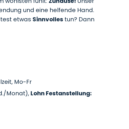
m wohlsten fühlt:
Zuhause!
Unser
uwendung und eine helfende Hand.
htest etwas
Sinnvolles
tun? Dann
zeit, Mo-Fr
d./Monat),
Lohn Festanstellung: