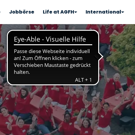
e
Jobbörse
Life at AGFH
International