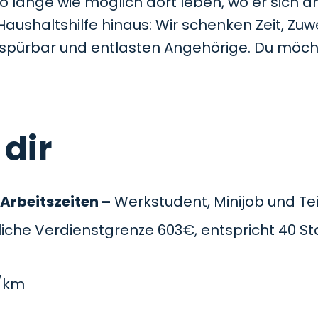
so lange wie möglich dort leben, wo er sich a
Haushaltshilfe hinaus: Wir schenken Zeit, Z
t spürbar und entlasten Angehörige. Du möc
 dir
 Arbeitszeiten –
Werkstudent, Minijob und Teil
che Verdienstgrenze 603€, entspricht 40 St
/km