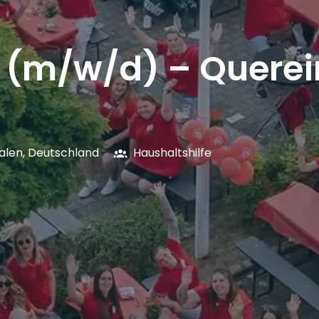
e (m/w/d) – Querei
alen
,
Deutschland
Haushaltshilfe