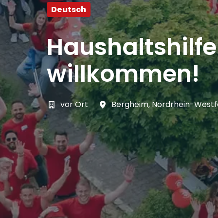
Deutsch
Haushaltshilf
willkommen!
vor Ort
Bergheim
,
Nordrhein-Westf