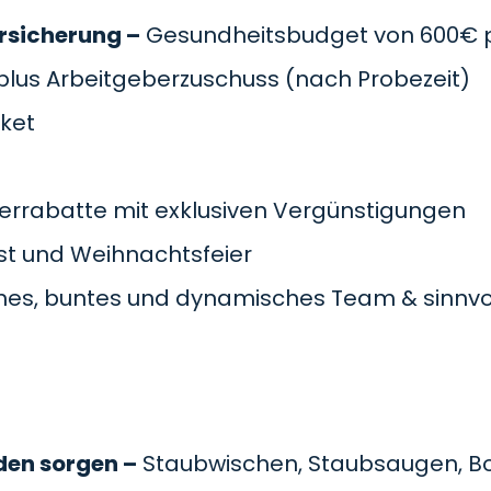
rsicherung –
Gesundheitsbudget von 600€ pr
plus Arbeitgeberzuschuss
(nach Probezeit)
cket
errabatte mit exklusiven Vergünstigungen
t und Weihnachtsfeier
es, buntes und dynamisches Team & sinnvol
den sorgen –
Staubwischen, Staubsaugen, B