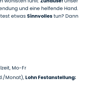
m wohlsten fühlt:
Zuhause!
Unser
uwendung und eine helfende Hand.
htest etwas
Sinnvolles
tun? Dann
zeit, Mo-Fr
d./Monat),
Lohn Festanstellung: