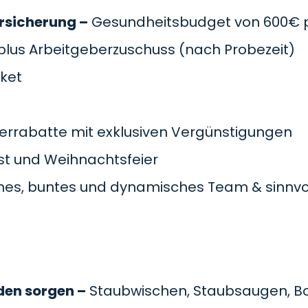
rsicherung –
Gesundheitsbudget von 600€ pr
plus Arbeitgeberzuschuss
(nach Probezeit)
cket
errabatte mit exklusiven Vergünstigungen
t und Weihnachtsfeier
es, buntes und dynamisches Team & sinnvol
den sorgen –
Staubwischen, Staubsaugen, B