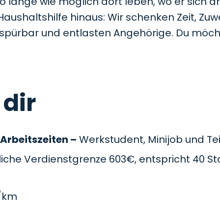
so lange wie möglich dort leben, wo er sich a
Haushaltshilfe hinaus: Wir schenken Zeit, Z
t spürbar und entlasten Angehörige. Du möc
 dir
 Arbeitszeiten –
Werkstudent, Minijob und Teil
che Verdienstgrenze 603€, entspricht 40 St
/km