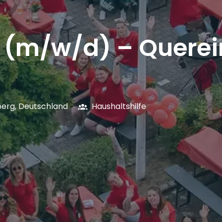
e (m/w/d) – Querei
berg
,
Deutschland
Haushaltshilfe