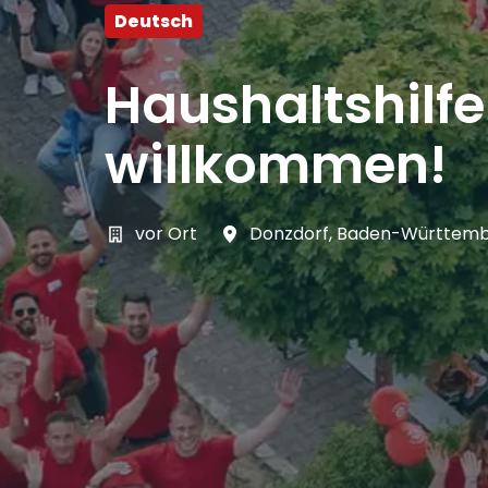
Deutsch
Haushaltshilf
willkommen!
vor Ort
Donzdorf
,
Baden-Württem