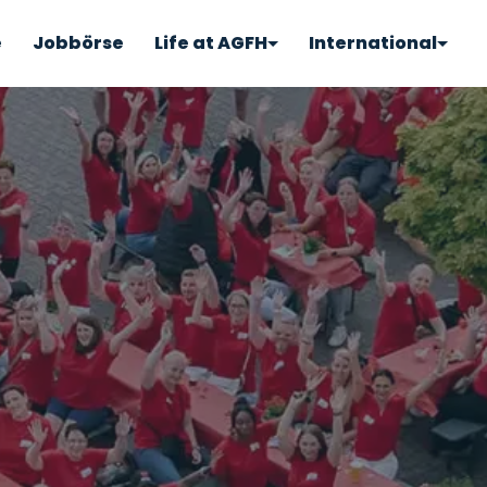
e
Jobbörse
Life at AGFH
International