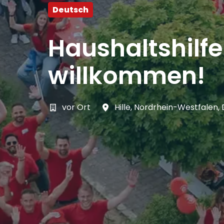
Deutsch
Haushaltshilf
willkommen!
vor Ort
Hille
,
Nordrhein-Westfalen
,