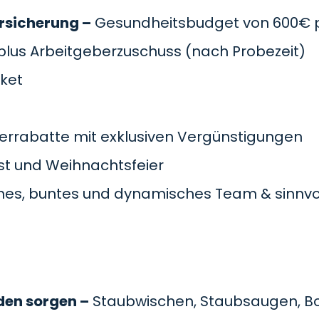
rsicherung –
Gesundheitsbudget von 600€ pr
plus Arbeitgeberzuschuss
(nach Probezeit)
cket
errabatte mit exklusiven Vergünstigungen
t und Weihnachtsfeier
es, buntes und dynamisches Team & sinnvol
den sorgen –
Staubwischen, Staubsaugen, B