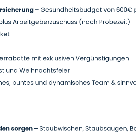
rsicherung –
Gesundheitsbudget von 600€ pr
plus Arbeitgeberzuschuss
(nach Probezeit)
cket
errabatte mit exklusiven Vergünstigungen
t und Weihnachtsfeier
es, buntes und dynamisches Team & sinnvol
den sorgen –
Staubwischen, Staubsaugen, B