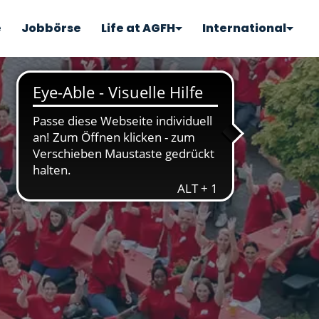
e
Jobbörse
Life at AGFH
International