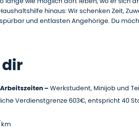
so lange wie möglich dort leben, wo er sich a
Haushaltshilfe hinaus: Wir schenken Zeit, Z
t spürbar und entlasten Angehörige. Du möc
 dir
 Arbeitszeiten –
Werkstudent, Minijob und Teil
che Verdienstgrenze 603€, entspricht 40 St
/km