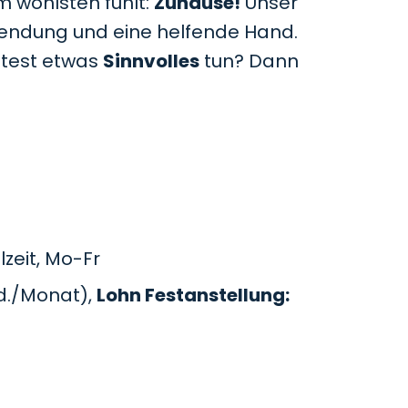
m wohlsten fühlt:
Zuhause!
Unser
uwendung und eine helfende Hand.
htest etwas
Sinnvolles
tun? Dann
zeit, Mo-Fr
d./Monat),
Lohn Festanstellung: