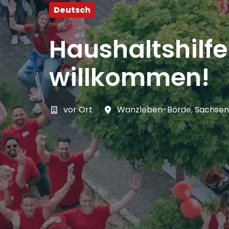
Deutsch
Haushaltshilf
willkommen!
vor Ort
Wanzleben-Börde
,
Sachsen