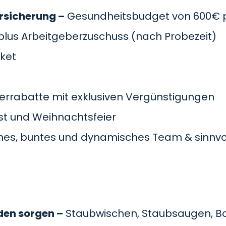
rsicherung –
Gesundheitsbudget von 600€ pr
plus Arbeitgeberzuschuss
(nach Probezeit)
cket
errabatte mit exklusiven Vergünstigungen
t und Weihnachtsfeier
es, buntes und dynamisches Team & sinnvol
den sorgen –
Staubwischen, Staubsaugen, B