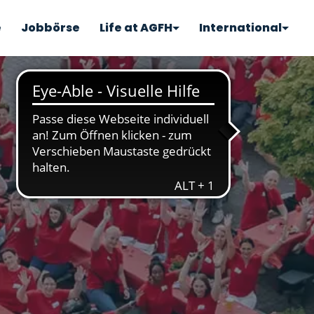
e
Jobbörse
Life at AGFH
International