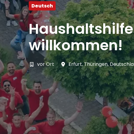
Deutsch
Haushaltshilf
willkommen!
vor Ort
Erfurt
,
Thüringen
,
Deutschl