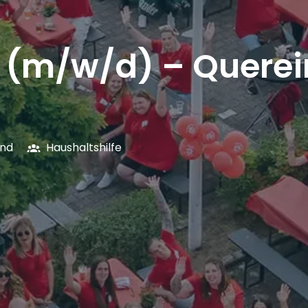
e (m/w/d) – Querei
and
Haushaltshilfe