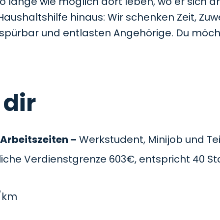
so lange wie möglich dort leben, wo er sich a
Haushaltshilfe hinaus: Wir schenken Zeit, Z
t spürbar und entlasten Angehörige. Du möc
 dir
 Arbeitszeiten –
Werkstudent, Minijob und Teil
che Verdienstgrenze 603€, entspricht 40 St
/km