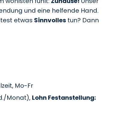
m wohlsten fühlt:
Zuhause!
Unser
uwendung und eine helfende Hand.
htest etwas
Sinnvolles
tun? Dann
zeit, Mo-Fr
d./Monat),
Lohn Festanstellung: