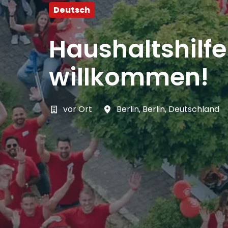
Deutsch
Haushaltshilf
willkommen!
vor Ort
Berlin
,
Berlin
,
Deutschland