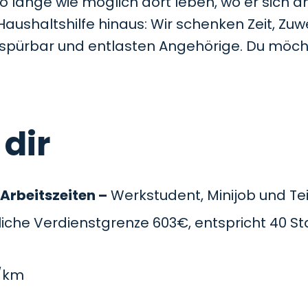
so lange wie möglich dort leben, wo er sich a
Haushaltshilfe hinaus: Wir schenken Zeit, Z
t spürbar und entlasten Angehörige. Du möc
 dir
 Arbeitszeiten –
Werkstudent, Minijob und Teil
che Verdienstgrenze 603€, entspricht 40 St
/km