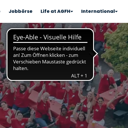
e
Jobbörse
Life at AGFH
International