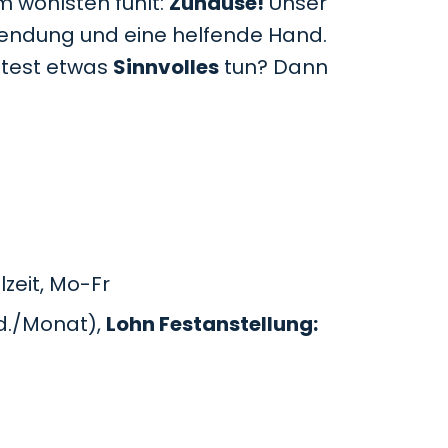
m wohlsten fühlt:
Zuhause!
Unser
uwendung und eine helfende Hand.
htest etwas
Sinnvolles
tun? Dann
zeit, Mo-Fr
d./Monat),
Lohn Festanstellung: