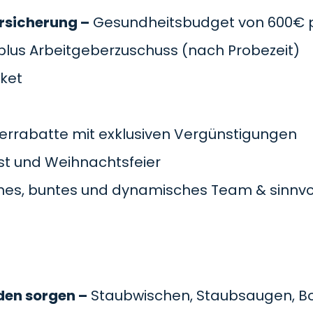
rsicherung –
Gesundheitsbudget von 600€ pr
plus Arbeitgeberzuschuss
(nach Probezeit)
cket
errabatte mit exklusiven Vergünstigungen
t und Weihnachtsfeier
es, buntes und dynamisches Team & sinnvol
den sorgen –
Staubwischen, Staubsaugen, B