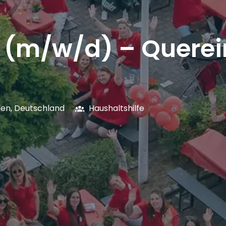
e (m/w/d) – Querei
len
,
Deutschland
Haushaltshilfe