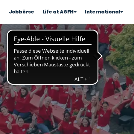
e
Jobbörse
Life at AGFH
International