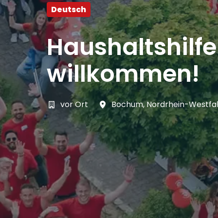
Deutsch
Haushaltshilf
willkommen!
vor Ort
Bochum
,
Nordrhein-Westfa