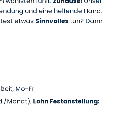
m wohlsten fühlt:
Zuhause!
Unser
uwendung und eine helfende Hand.
htest etwas
Sinnvolles
tun? Dann
zeit, Mo-Fr
d./Monat),
Lohn Festanstellung: