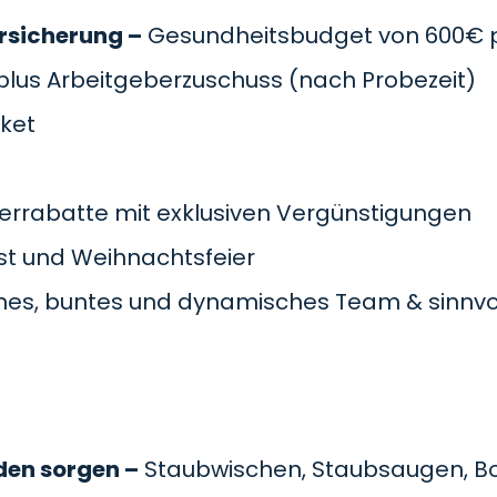
rsicherung –
Gesundheitsbudget von 600€ pr
plus Arbeitgeberzuschuss
(nach Probezeit)
cket
errabatte mit exklusiven Vergünstigungen
t und Weihnachtsfeier
es, buntes und dynamisches Team & sinnvol
den sorgen –
Staubwischen, Staubsaugen, B