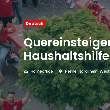
Deutsch
Quereinsteiger
Haushaltshilf
Homeoffice
Herne
,
Nordrhein-West