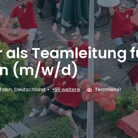
 als Teamleitung f
en (m/w/d)
falen
,
Deutschland
•
+99 weitere
Teamleiter