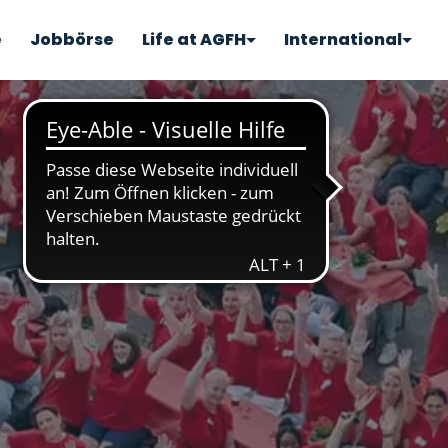
e
Jobbörse
Life at AGFH
International