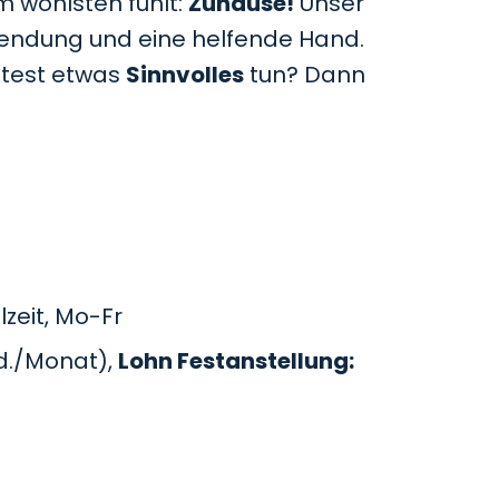
m wohlsten fühlt:
Zuhause!
Unser
uwendung und eine helfende Hand.
htest etwas
Sinnvolles
tun? Dann
zeit, Mo-Fr
d./Monat),
Lohn Festanstellung: