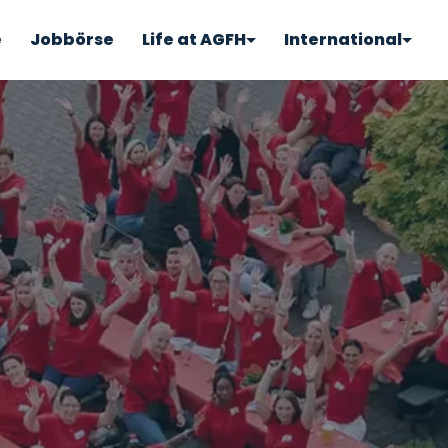
e
Jobbörse
Life at AGFH
International