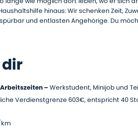
so lange wie möglich dort leben, wo er sich a
Haushaltshilfe hinaus: Wir schenken Zeit, Z
t spürbar und entlasten Angehörige. Du möc
 dir
 Arbeitszeiten –
Werkstudent, Minijob und Teil
che Verdienstgrenze 603€, entspricht 40 St
/km