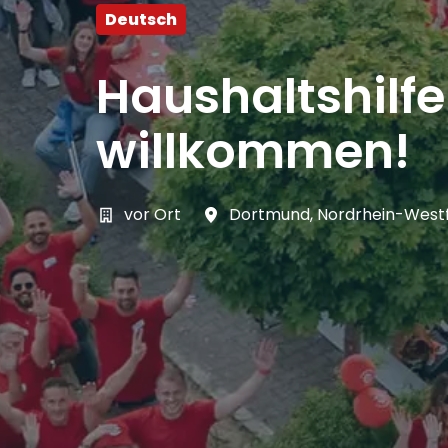
Deutsch
Haushaltshilf
willkommen!
vor Ort
Dortmund
,
Nordrhein-West