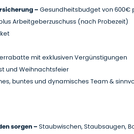
rsicherung –
Gesundheitsbudget von 600€ pr
plus Arbeitgeberzuschuss
(nach Probezeit)
cket
errabatte mit exklusiven Vergünstigungen
t und Weihnachtsfeier
es, buntes und dynamisches Team & sinnvol
den sorgen –
Staubwischen, Staubsaugen, B