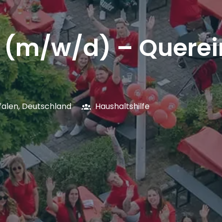
e (m/w/d) – Querei
falen
,
Deutschland
Haushaltshilfe