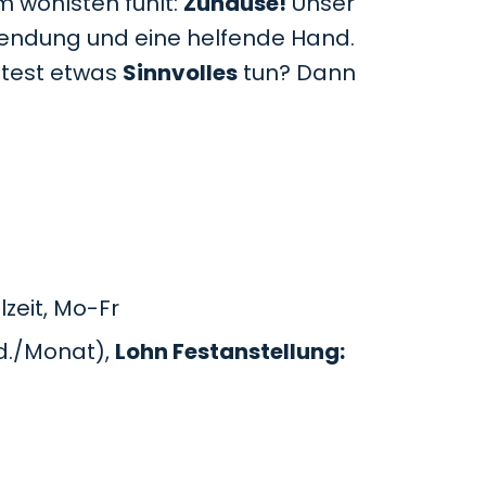
m wohlsten fühlt:
Zuhause!
Unser
uwendung und eine helfende Hand.
htest etwas
Sinnvolles
tun? Dann
zeit, Mo-Fr
d./Monat),
Lohn Festanstellung: