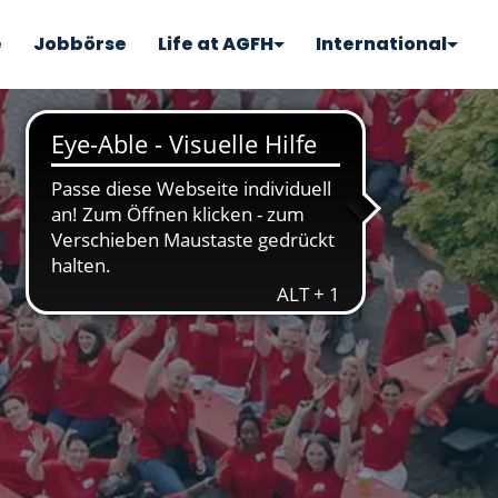
e
Jobbörse
Life at AGFH
International