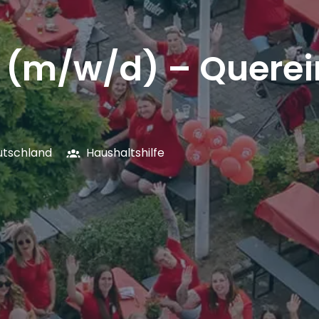
e (m/w/d) – Querei
utschland
Haushaltshilfe