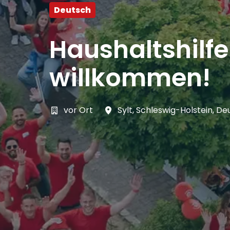
Deutsch
Haushaltshilf
willkommen!
vor Ort
Sylt
,
Schleswig-Holstein
,
De