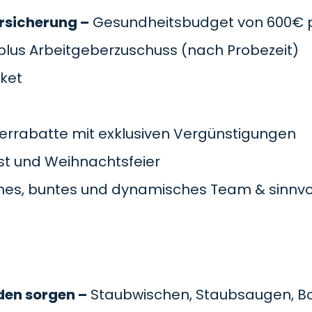
rsicherung –
Gesundheitsbudget von 600€ pr
plus Arbeitgeberzuschuss
(nach Probezeit)
cket
errabatte mit exklusiven Vergünstigungen
t und Weihnachtsfeier
es, buntes und dynamisches Team & sinnvol
den sorgen –
Staubwischen, Staubsaugen, B