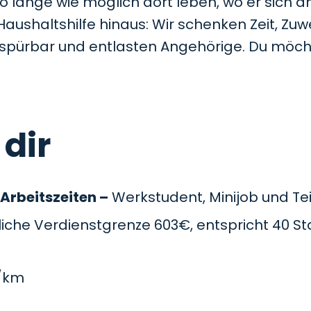
so lange wie möglich dort leben, wo er sich a
Haushaltshilfe hinaus: Wir schenken Zeit, Z
t spürbar und entlasten Angehörige. Du möc
 dir
 Arbeitszeiten –
Werkstudent, Minijob und Teil
che Verdienstgrenze 603€, entspricht 40 St
/km