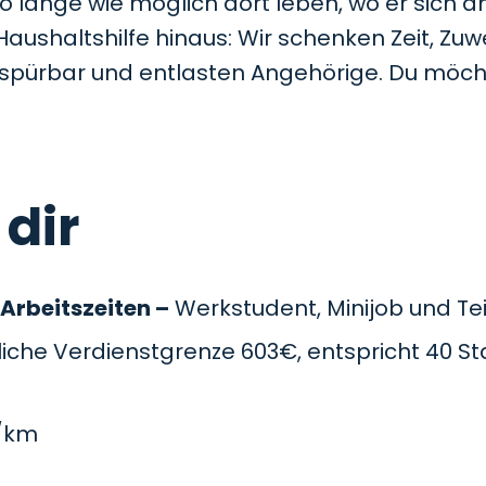
so lange wie möglich dort leben, wo er sich a
Haushaltshilfe hinaus: Wir schenken Zeit, Z
t spürbar und entlasten Angehörige. Du möc
 dir
 Arbeitszeiten –
Werkstudent, Minijob und Teil
che Verdienstgrenze 603€, entspricht 40 St
/km