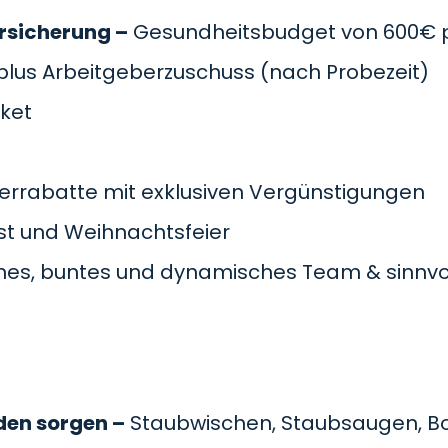
rsicherung –
Gesundheitsbudget von 600€ pr
plus Arbeitgeberzuschuss
(nach Probezeit)
cket
errabatte mit exklusiven Vergünstigungen
t und Weihnachtsfeier
es, buntes und dynamisches Team & sinnvol
den sorgen –
Staubwischen, Staubsaugen, B