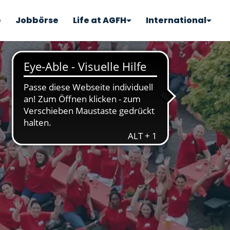
e
Jobbörse
Life at AGFH
International