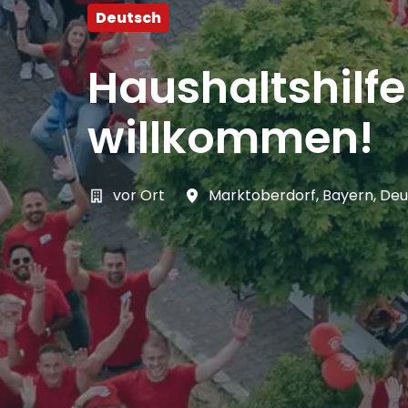
Deutsch
Haushaltshilf
willkommen!
vor Ort
Marktoberdorf
,
Bayern
,
Deu