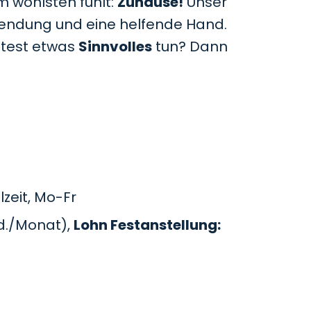
m wohlsten fühlt:
Zuhause!
Unser
uwendung und eine helfende Hand.
htest etwas
Sinnvolles
tun? Dann
zeit, Mo-Fr
d./Monat),
Lohn Festanstellung: