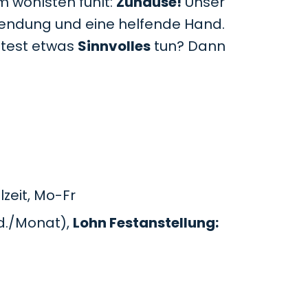
m wohlsten fühlt:
Zuhause!
Unser
uwendung und eine helfende Hand.
htest etwas
Sinnvolles
tun? Dann
zeit, Mo-Fr
d./Monat),
Lohn Festanstellung: