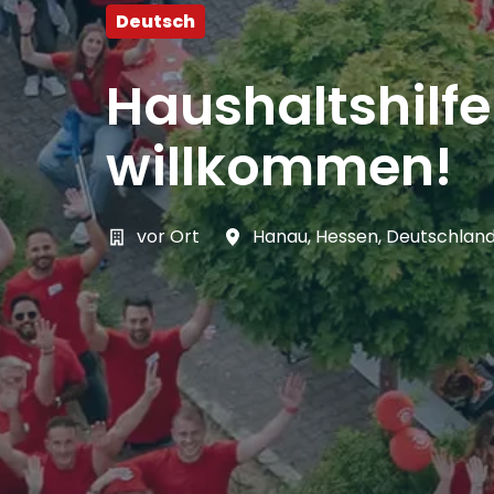
Deutsch
Haushaltshilf
willkommen!
vor Ort
Hanau
,
Hessen
,
Deutschlan