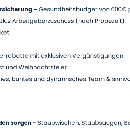
rsicherung –
Gesundheitsbudget von 600€ pr
plus Arbeitgeberzuschuss
(nach Probezeit)
cket
errabatte mit exklusiven Vergünstigungen
t und Weihnachtsfeier
es, buntes und dynamisches Team & sinnvol
den sorgen –
Staubwischen, Staubsaugen, B