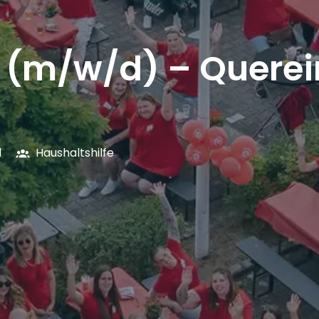
e (m/w/d) – Querei
d
Haushaltshilfe