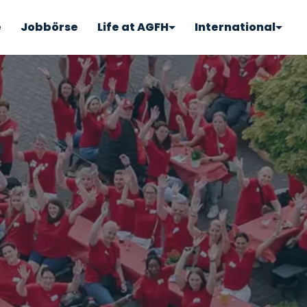
e
Jobbörse
Life at AGFH
International