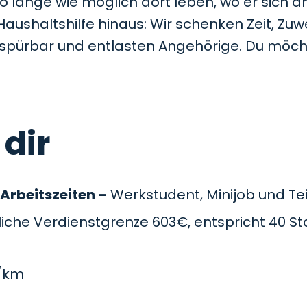
so lange wie möglich dort leben, wo er sich a
Haushaltshilfe hinaus: Wir schenken Zeit, Z
t spürbar und entlasten Angehörige. Du möc
 dir
 Arbeitszeiten –
Werkstudent, Minijob und Teil
che Verdienstgrenze 603€, entspricht 40 St
/km