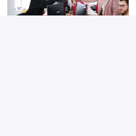
In onze afdeling komen jong en oud samen en 
werken ze samen aan oplossingen. We hebben 
veel plezier in ons werk en in ons team.
Of je nu al ervaring hebt in de boekhouding of net 
begint, wij bieden een ondersteunend team en 
spannende uitdagingen om je vaardigheden te 
ontwikkelen en uit te breiden.
Als jij ook zin hebt in veel cijfers en goed teamwerk, 
word dan lid van onze afdeling en help ons de 