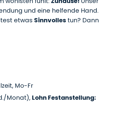
m wohlsten fühlt:
Zuhause!
Unser
uwendung und eine helfende Hand.
htest etwas
Sinnvolles
tun? Dann
zeit, Mo-Fr
d./Monat),
Lohn Festanstellung: