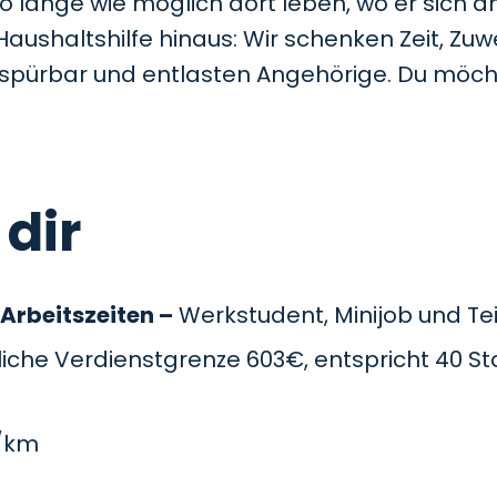
so lange wie möglich dort leben, wo er sich a
Haushaltshilfe hinaus: Wir schenken Zeit, Z
t spürbar und entlasten Angehörige. Du möc
 dir
 Arbeitszeiten –
Werkstudent, Minijob und Teil
che Verdienstgrenze 603€, entspricht 40 St
/km