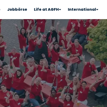
e
Jobbörse
Life at AGFH
International