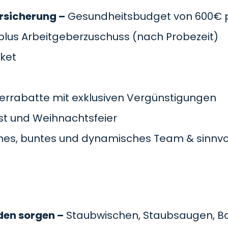
rsicherung –
Gesundheitsbudget von 600€ pr
plus Arbeitgeberzuschuss
(nach Probezeit)
cket
errabatte mit exklusiven Vergünstigungen
t und Weihnachtsfeier
es, buntes und dynamisches Team & sinnvol
den sorgen –
Staubwischen, Staubsaugen, B