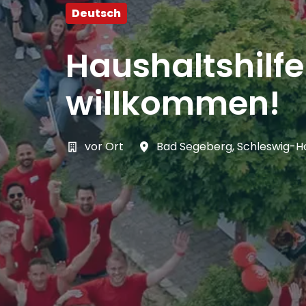
Deutsch
Haushaltshilf
willkommen!
vor Ort
Bad Segeberg
,
Schleswig-Ho