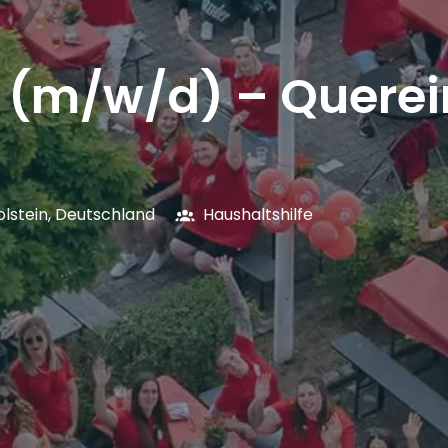
e (m/w/d) – Querei
lstein
,
Deutschland
Haushaltshilfe