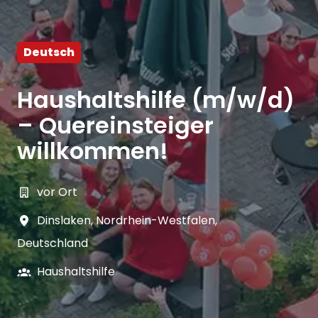
Deutsch
Haushaltshilfe (m/w/d)
– Quereinsteiger
willkommen!
vor Ort
Dinslaken
,
Nordrhein-Westfalen
,
Deutschland
Haushaltshilfe