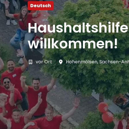
Deutsch
Haushaltshilf
willkommen!
vor Ort
Hohenmölsen
,
Sachsen-Anh