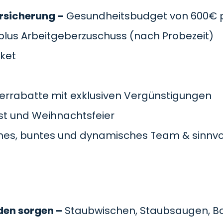
rsicherung –
Gesundheitsbudget von 600€ pr
plus Arbeitgeberzuschuss
(nach Probezeit)
cket
errabatte mit exklusiven Vergünstigungen
t und Weihnachtsfeier
es, buntes und dynamisches Team & sinnvol
den sorgen –
Staubwischen, Staubsaugen, B