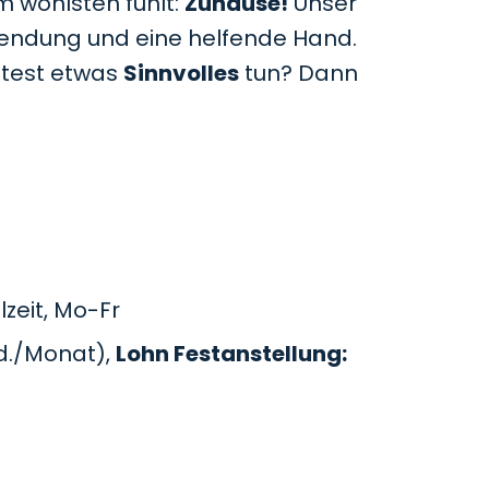
m wohlsten fühlt:
Zuhause!
Unser
uwendung und eine helfende Hand.
htest etwas
Sinnvolles
tun? Dann
zeit, Mo-Fr
d./Monat),
Lohn Festanstellung: