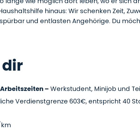
so lange wie möglich dort leben, wo er sich a
Haushaltshilfe hinaus: Wir schenken Zeit, Z
t spürbar und entlasten Angehörige. Du möc
 dir
 Arbeitszeiten –
Werkstudent, Minijob und Teil
che Verdienstgrenze 603€, entspricht 40 St
/km