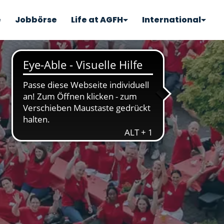
e
Jobbörse
Life at AGFH
International