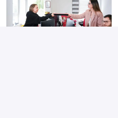
Dans notre service, jeunes et moins jeunes se 
réunissent et élaborent ensemble des 
solutions. Nous prenons beaucoup de plaisir à 
travailler et à faire partie d'une équipe.
Que tu aies déjà de l'expérience en comptabilité 
ou que tu débutes, nous t'offrons une équipe 
solidaire et des défis passionnants pour 